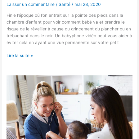
Laisser un commentaire
/
Santé
/
mai 28, 2020
Finie l’époque où l’on entrait sur la pointe des pieds dans la
chambre d’enfant pour voir comment bébé va et prendre le
risque de le réveiller à cause du grincement du plancher ou en
trébuchant dans le noir. Un babyphone vidéo peut vous aider à
éviter cela en ayant une vue permanente sur votre petit
Lire la suite »
Prendre
soin
de
son
bébé,
âge
après
âge