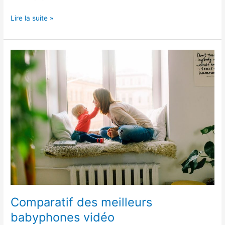
Lire la suite »
Comparatif
des
meilleurs
babyphones
vidéo
Comparatif des meilleurs
babyphones vidéo