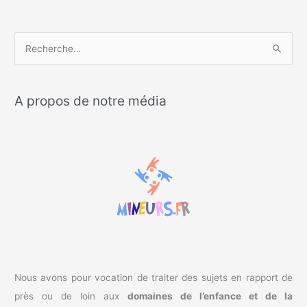
R
e
c
A propos de notre média
h
e
r
c
h
e
r
:
Nous avons pour vocation de traiter des sujets en rapport de
près ou de loin aux
domaines de l’enfance et de la