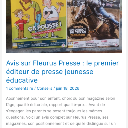
:
le
premier
éditeur
de
presse
jeunesse
éducative
Avis sur Fleurus Presse : le premier
éditeur de presse jeunesse
éducative
1 commentaire
/
Conseils
/
juin 18, 2026
Abonnement pour son enfant, choix du bon magazine selon
l’âge, qualité éditoriale, rapport qualité-prix… Avant de
s’engager, les parents se posent toujours les mêmes
questions. Voici un avis complet sur Fleurus Presse, ses
magazines, son positionnement et ce qui le distingue sur un