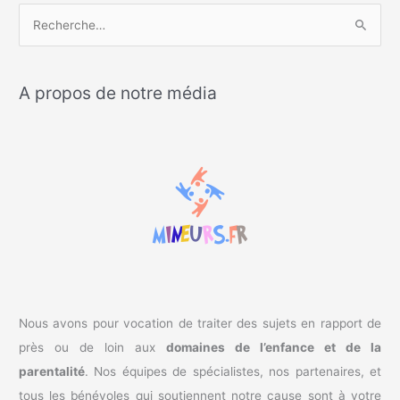
R
e
c
A propos de notre média
h
e
r
c
h
e
r
:
Nous avons pour vocation de traiter des sujets en rapport de
près ou de loin aux
domaines de l’enfance et de la
parentalité
. Nos équipes de spécialistes, nos partenaires, et
tous les bénévoles qui soutiennent notre cause sont à votre