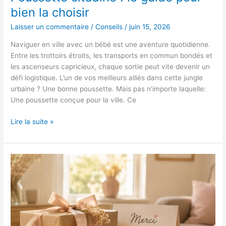
bien la choisir
Laisser un commentaire
/
Conseils
/
juin 15, 2026
Naviguer en ville avec un bébé est une aventure quotidienne.
Entre les trottoirs étroits, les transports en commun bondés et
les ascenseurs capricieux, chaque sortie peut vite devenir un
défi logistique. L’un de vos meilleurs alliés dans cette jungle
urbaine ? Une bonne poussette. Mais pas n’importe laquelle:
Une poussette conçue pour la ville. Ce
Lire la suite »
Cadeau
nounou
fin
de
contrat
:
25