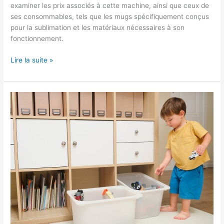
examiner les prix associés à cette machine, ainsi que ceux de
ses consommables, tels que les mugs spécifiquement conçus
pour la sublimation et les matériaux nécessaires à son
fonctionnement.
Lire la suite »
Matériel
petite
enfance
:
ce
que
les
professionnels
privilégient