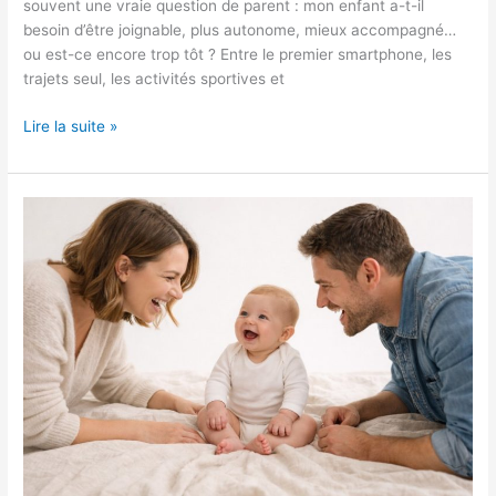
souvent une vraie question de parent : mon enfant a-t-il
besoin d’être joignable, plus autonome, mieux accompagné…
ou est-ce encore trop tôt ? Entre le premier smartphone, les
trajets seul, les activités sportives et
Lire la suite »
Quel
est
le
meilleur
moment
pour
faire
des
photos
de
famille
avec