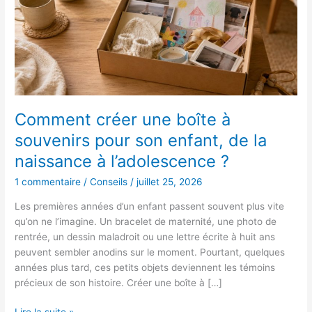
à
souvenirs
pour
son
enfant,
de
la
naissance
Comment créer une boîte à
à
souvenirs pour son enfant, de la
l’adolescence
naissance à l’adolescence ?
?
1 commentaire
/
Conseils
/
juillet 25, 2026
Les premières années d’un enfant passent souvent plus vite
qu’on ne l’imagine. Un bracelet de maternité, une photo de
rentrée, un dessin maladroit ou une lettre écrite à huit ans
peuvent sembler anodins sur le moment. Pourtant, quelques
années plus tard, ces petits objets deviennent les témoins
précieux de son histoire. Créer une boîte à […]