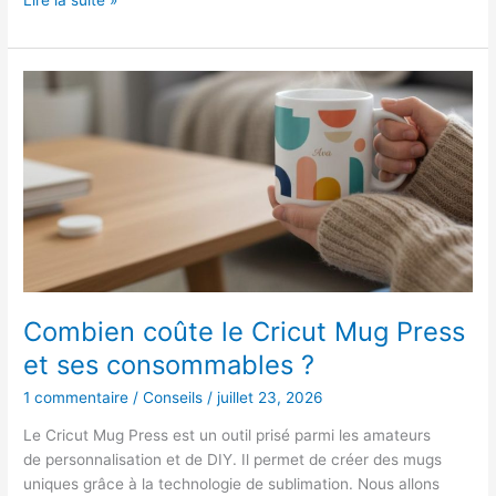
Lire la suite »
Combien
coûte
le
Cricut
Mug
Press
et
ses
consommables
?
Combien coûte le Cricut Mug Press
et ses consommables ?
1 commentaire
/
Conseils
/
juillet 23, 2026
Le Cricut Mug Press est un outil prisé parmi les amateurs
de personnalisation et de DIY. Il permet de créer des mugs
uniques grâce à la technologie de sublimation. Nous allons