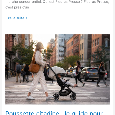
marché concurrentiel. Qui est Fleurus Presse ? Fleurus Presse,
c’est près d’un
Lire la suite »
Poussette
citadine
:
le
guide
pour
bien
la
choisir
Poussette citadine : le guide pour