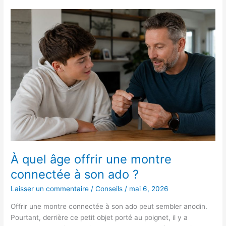
À
quel
âge
offrir
une
montre
connectée
à
son
ado
?
À quel âge offrir une montre
connectée à son ado ?
Laisser un commentaire
/
Conseils
/
mai 6, 2026
Offrir une montre connectée à son ado peut sembler anodin.
Pourtant, derrière ce petit objet porté au poignet, il y a