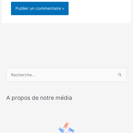
R
e
c
A propos de notre média
h
e
r
c
h