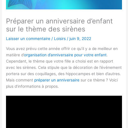
Préparer un anniversaire d’enfant
sur le thème des sirènes
Laisser un commentaire
/
Loisirs
/
juin 9, 2022
Vous avez prévu cette année offrir ce qu’il y a de meilleur en
matière d’
organisation d’anniversaire pour votre enfant
.
Cependant, le thème que votre fille a choisi est en rapport
avec les sirènes. Cela stipule que la décoration de l’événement
portera sur des coquillages, des hippocampes et bien d’autres.
Mais comment
préparer un anniversaire
sur ce thème ? Voici
plus d’informations à propos.