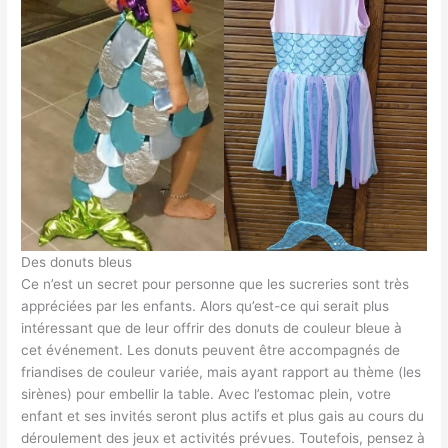
Des donuts bleus
Ce n’est un secret pour personne que les sucreries sont très
appréciées par les enfants. Alors qu’est-ce qui serait plus
intéressant que de leur offrir des donuts de couleur bleue à
cet événement. Les donuts peuvent être accompagnés de
friandises de couleur variée, mais ayant rapport au thème (les
sirènes) pour embellir la table. Avec l’estomac plein, votre
enfant et ses invités seront plus actifs et plus gais au cours du
déroulement des jeux et activités prévues. Toutefois, pensez à