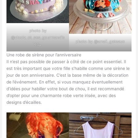
photo by
@cloclo_et_ses_gourmandis
photo by @amali_gateaux
es_
Une robe de sirène pour l’anniversaire
Il n’est pas possible de passer à côté de ce point essentiel. Il
est très important que votre fille s’habille comme une sirène le
jour de son anniversaire. C’est la base même de la décoration
de l’événement. En effet, si vous manquez éventuellement
d’idées pour habiller votre bout de chou, il est recommandé
d’opter pour une charmante robe verte irisée, avec des
designs d’écailles.