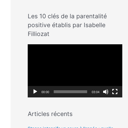
Les 10 clés de la parentalité
positive établis par Isabelle
Filliozat
L
e
c
t
e
u
00:00
03:04
r
v
Articles récents
i
d