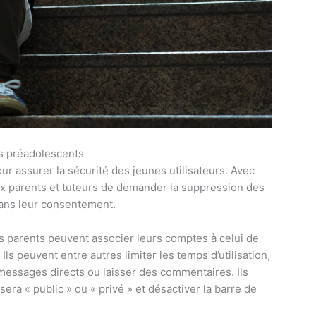
s préadolescents
ur assurer la sécurité des jeunes utilisateurs. Avec
ux parents et tuteurs de demander la suppression des
sans leur consentement.
es parents peuvent associer leurs comptes à celui de
 Ils peuvent entre autres limiter les temps d’utilisation,
 messages directs ou laisser des commentaires. Ils
sera « public » ou « privé » et désactiver la barre de