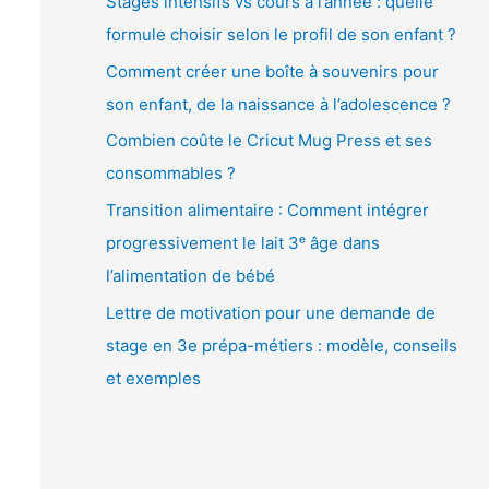
Stages intensifs vs cours à l’année : quelle
é
formule choisir selon le profil de son enfant ?
o
Comment créer une boîte à souvenirs pour
son enfant, de la naissance à l’adolescence ?
Combien coûte le Cricut Mug Press et ses
consommables ?
Transition alimentaire : Comment intégrer
progressivement le lait 3ᵉ âge dans
l’alimentation de bébé
Lettre de motivation pour une demande de
stage en 3e prépa-métiers : modèle, conseils
et exemples