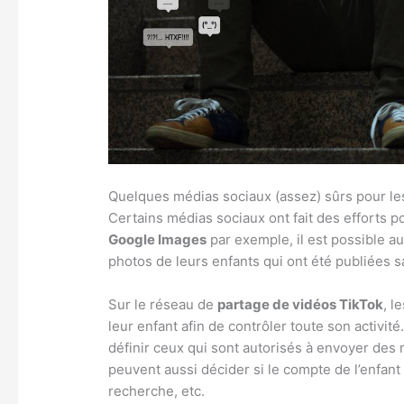
Quelques médias sociaux (assez) sûrs pour le
Certains médias sociaux ont fait des efforts po
Google Images
par exemple, il est possible a
photos de leurs enfants qui ont été publiées 
Sur le réseau de
partage de vidéos TikTok
, l
leur enfant afin de contrôler toute son activité.
définir ceux qui sont autorisés à envoyer des
peuvent aussi décider si le compte de l’enfant 
recherche, etc.