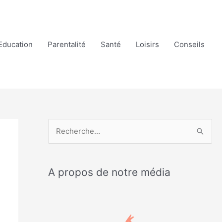
Education
Parentalité
Santé
Loisirs
Conseils
R
e
c
A propos de notre média
h
e
r