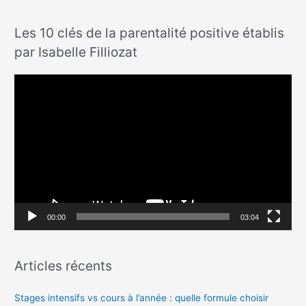
Les 10 clés de la parentalité positive établis
par Isabelle Filliozat
L
e
c
t
e
u
r
v
00:00
03:04
i
d
Articles récents
é
o
Stages intensifs vs cours à l’année : quelle formule choisir