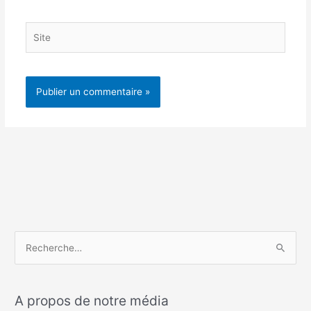
Site
R
e
c
A propos de notre média
h