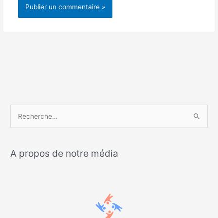
R
e
c
A propos de notre média
h
e
r
c
h