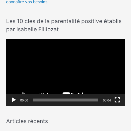
connaître vos besoins.
Les 10 clés de la parentalité positive établis
par Isabelle Filliozat
L
e
c
t
e
u
r
v
00:00
03:04
i
d
Articles récents
é
o