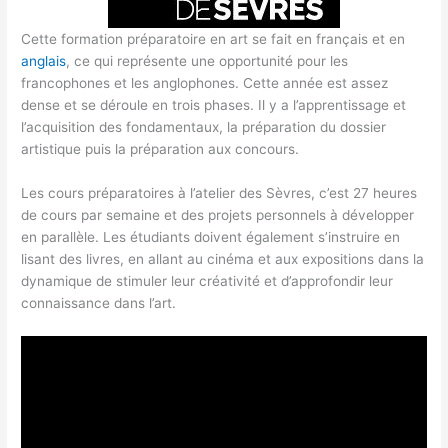
Cette formation préparatoire en art se fait en français et en
anglais
, ce qui représente une opportunité pour les
francophones et les anglophones. Cette année est assez
dense et se déroule en trois phases. Il y a l’apprentissage et
l’acquisition des fondamentaux, la préparation du dossier
artistique puis la préparation aux concours.
Les cours préparatoires à l’atelier des Sèvres, c’est 27 heures
de cours par semaine et des projets personnels à développer
en parallèle. Les étudiants doivent également s’instruire en
lisant des livres, en allant au cinéma et aux expositions dans la
dynamique de stimuler leur créativité et d’approfondir leur
connaissance dans l’art.