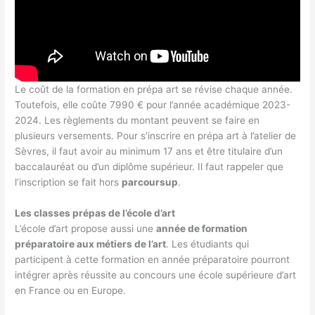
Le coût de la formation en prépa art se révise chaque année.
Toutefois, elle coûte 7990 € pour l’année académique 2023-
2024. Les règlements du montant peuvent se faire en
plusieurs versements. Pour s’inscrire en prépa art à l’atelier de
Sèvres, il faut avoir au minimum 17 ans et être titulaire d’un
baccalauréat ou d’un diplôme supérieur. Il faut rappeler que
l’inscription se fait hors
parcoursup
.
Les classes prépas de l’école d’art
L’école d’art propose aussi une
année de formation
préparatoire aux métiers de l’art
. Les étudiants qui
participent à cette formation en année préparatoire pourront
intégrer après réussite au concours une école supérieure d’art
en France ou en Europe.