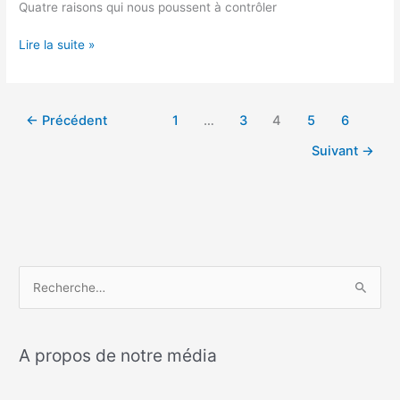
Quatre raisons qui nous poussent à contrôler
Lire la suite »
←
Précédent
1
…
3
4
5
6
Suivant
→
R
e
c
A propos de notre média
h
e