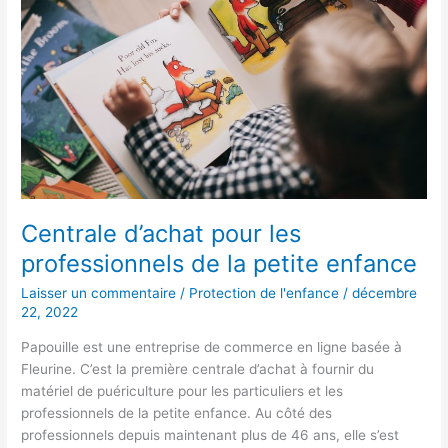
les
professionnels
de
la
petite
enfance
Centrale d’achat pour les
professionnels de la petite enfance
Laisser un commentaire
/
Protection de l'enfance
/
décembre
22, 2022
Papouille est une entreprise de commerce en ligne basée à
Fleurine. C’est la première centrale d’achat à fournir du
matériel de puériculture pour les particuliers et les
professionnels de la petite enfance. Au côté des
professionnels depuis maintenant plus de 46 ans, elle s’est