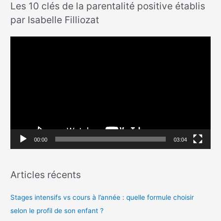
Les 10 clés de la parentalité positive établis
par Isabelle Filliozat
L
e
c
t
e
u
r
v
00:00
03:04
i
d
Articles récents
é
o
Stages intensifs vs cours à l’année : quelle formule choisir
selon le profil de son enfant ?