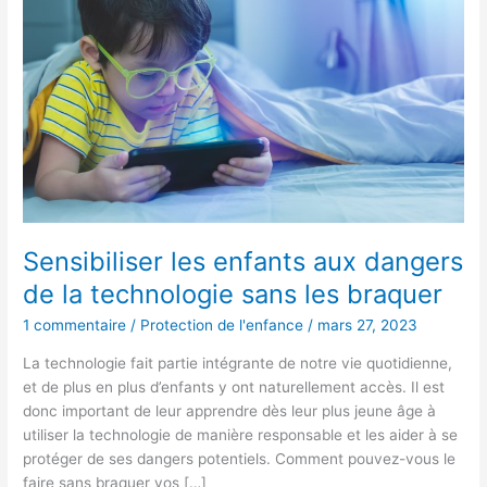
aux
dangers
de
la
technologie
sans
les
braquer
Sensibiliser les enfants aux dangers
de la technologie sans les braquer
1 commentaire
/
Protection de l'enfance
/
mars 27, 2023
La technologie fait partie intégrante de notre vie quotidienne,
et de plus en plus d’enfants y ont naturellement accès. Il est
donc important de leur apprendre dès leur plus jeune âge à
utiliser la technologie de manière responsable et les aider à se
protéger de ses dangers potentiels. Comment pouvez-vous le
faire sans braquer vos […]