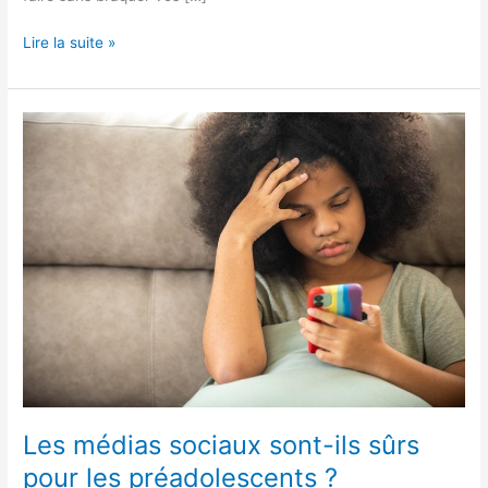
Lire la suite »
Les
médias
sociaux
sont-
ils
sûrs
pour
les
préadolescents
?
Les médias sociaux sont-ils sûrs
pour les préadolescents ?