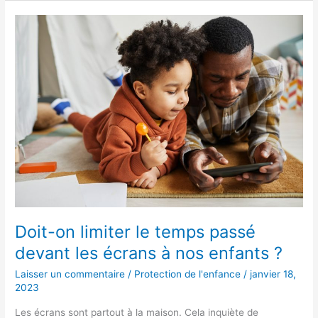
Doit-
on
limiter
le
temps
passé
devant
les
écrans
à
nos
enfants
?
Doit-on limiter le temps passé
devant les écrans à nos enfants ?
Laisser un commentaire
/
Protection de l'enfance
/
janvier 18,
2023
Les écrans sont partout à la maison. Cela inquiète de