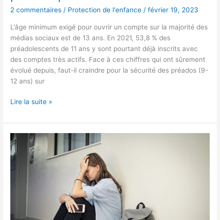
2 commentaires
/
Protection de l'enfance
/
février 19, 2023
L’âge minimum exigé pour ouvrir un compte sur la majorité des
médias sociaux est de 13 ans. En 2021, 53,8 % des
préadolescents de 11 ans y sont pourtant déjà inscrits avec
des comptes très actifs. Face à ces chiffres qui ont sûrement
évolué depuis, faut-il craindre pour la sécurité des préados (9-
12 ans) sur
Lire la suite »
Comment
rassurer
les
adolescents
anxieux
dans
les
moments