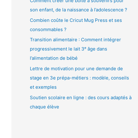
Comment créer une boîte à souvenirs pour
é
son enfant, de la naissance à l’adolescence ?
o
Combien coûte le Cricut Mug Press et ses
consommables ?
Transition alimentaire : Comment intégrer
progressivement le lait 3ᵉ âge dans
l’alimentation de bébé
Lettre de motivation pour une demande de
stage en 3e prépa-métiers : modèle, conseils
et exemples
Soutien scolaire en ligne : des cours adaptés à
chaque élève