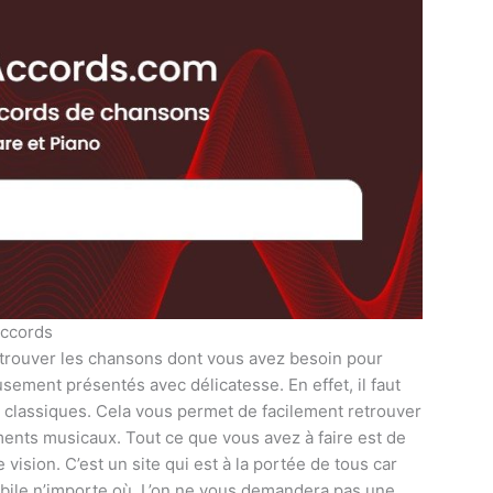
accords
 à trouver les chansons dont vous avez besoin pour
sement présentés avec délicatesse. En effet, il faut
 classiques. Cela vous permet de facilement retrouver
ments musicaux. Tout ce que vous avez à faire est de
ision. C’est un site qui est à la portée de tous car
bile n’importe où. L’on ne vous demandera pas une