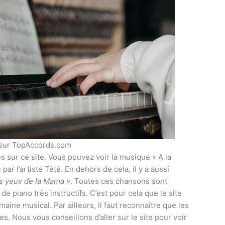
 sur TopAccords.com
 sur ce site. Vous pouvez voir la musique « A la
ar l’artiste Tété. En dehors de cela, il y a aussi
es yeux de la Mama »
. Toutes ces chansons sont
e piano très instructifs. C’est pour cela que le site
ine musical. Par ailleurs, il faut reconnaître que les
 Nous vous conseillons d’aller sur le site pour voir