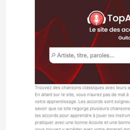
Trouvez des chansons classiques avec leurs 
En allant sur le site, vous n’aurez pas de mal
votre apprentissage. Les accords sont soigneu
savoir que ce site regorge plusieurs chansons
les accords pour apprendre à jouer les instru
pratiquer avec une bonne écoute et une bonne v
vous pouvez y accéder avec votre appareil mo