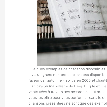
Quelques exemples de chansons disponibles
Il y a un grand nombre de chansons disponibles
faveur de l’automne » sortie en 2003 et chanté p
« smoke on the water »
de Deep Purple et
« l
véhiculées à travers des accords de guitare et d
vous les offre pour vous performer dans le doma
chansons présentées ne sont que des exemples.