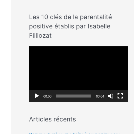
Les 10 clés de la parentalité
positive établis par Isabelle
Filliozat
L
e
c
t
e
u
00:00
03:04
r
v
Articles récents
i
d