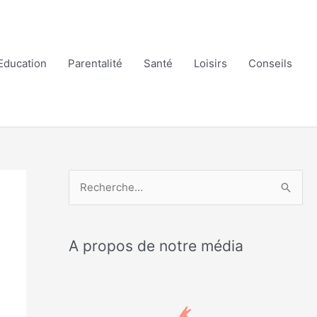
Education
Parentalité
Santé
Loisirs
Conseils
R
e
c
A propos de notre média
h
e
r