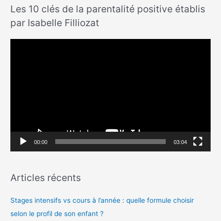
Les 10 clés de la parentalité positive établis
par Isabelle Filliozat
L
e
c
t
e
u
r
v
00:00
03:04
i
d
Articles récents
é
o
Stages intensifs vs cours à l’année : quelle formule choisir
selon le profil de son enfant ?