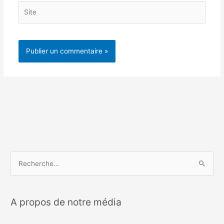
Site
R
e
c
A propos de notre média
h
e