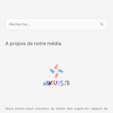
R
e
c
A propos de notre média
h
e
r
c
h
e
r
:
Nous avons pour vocation de traiter des sujets en rapport de