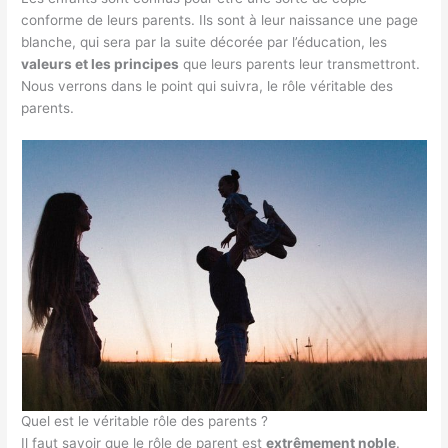
conforme de leurs parents. Ils sont à leur naissance une page
blanche, qui sera par la suite décorée par l’éducation, les
valeurs et les principes
que leurs parents leur transmettront.
Nous verrons dans le point qui suivra, le rôle véritable des
parents.
Quel est le véritable rôle des parents ?
Il faut savoir que le rôle de parent est
extrêmement noble
.