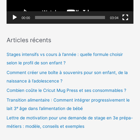
r
v
00:00
03:04
i
d
Articles récents
é
o
Stages intensifs vs cours à l’année : quelle formule choisir
selon le profil de son enfant ?
Comment créer une boîte à souvenirs pour son enfant, de la
naissance à l’adolescence ?
Combien coûte le Cricut Mug Press et ses consommables ?
Transition alimentaire : Comment intégrer progressivement le
lait 3ᵉ âge dans l’alimentation de bébé
Lettre de motivation pour une demande de stage en 3e prépa-
métiers : modèle, conseils et exemples