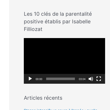
Les 10 clés de la parentalité
positive établis par Isabelle
Filliozat
L
e
c
t
e
u
00:00
03:04
r
v
Articles récents
i
d