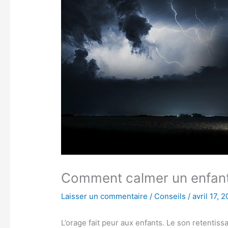
Comment calmer un enfant 
Laisser un commentaire
/
Conseils
/
avril 17, 
L’orage fait peur aux enfants. Le son retentissa