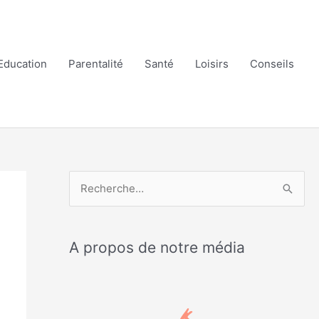
Education
Parentalité
Santé
Loisirs
Conseils
R
e
c
A propos de notre média
h
e
r