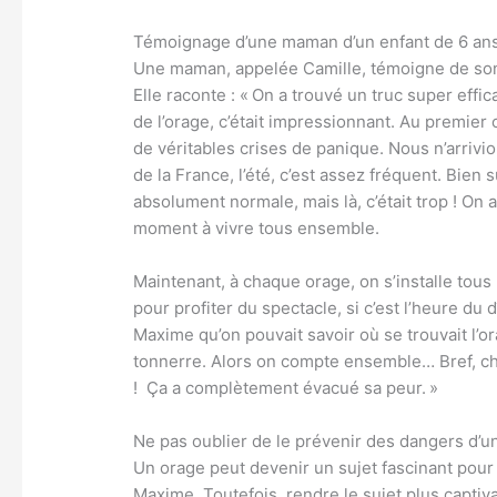
Témoignage d’une maman d’un enfant de 6 an
Une maman, appelée Camille, témoigne de son
Elle raconte : « On a trouvé un truc super effic
de l’orage, c’était impressionnant. Au premier c
de véritables crises de panique. Nous n’arrivi
de la France, l’été, c’est assez fréquent. Bien
absolument normale, mais là, c’était trop ! On a
moment à vivre tous ensemble.
Maintenant, à chaque orage, on s’installe tous 
pour profiter du spectacle, si c’est l’heure du 
Maxime qu’on pouvait savoir où se trouvait l’or
tonnerre. Alors on compte ensemble… Bref, ch
! Ça a complètement évacué sa peur. »
Ne pas oublier de le prévenir des dangers d’u
Un orage peut devenir un sujet fascinant pour
Maxime. Toutefois, rendre le sujet plus captivan