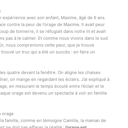
s
 expérience avec son enfant, Maxime, âgé de 6 ans.
ace contre la peur de l’orage de Maxime. Il avait peur
oup de tonnerre, il se réfugiait dans notre lit et avait
ons pas à le calmer. Et comme nous vivons dans le sud
 sûr, nous comprenions cette peur, que je trouve
 trouvé un truc qui a été un succès : en faire un
les quatre devant la fenêtre. On aligne les chaises
dîner, on mange en regardant les éclairs. J’ai expliqué à
age, en mesurant le temps écoulé entre l’éclair et le
aque orage est devenu un spectacle à voir en famille
n orage
 la famille, comme en témoigne Camille, la maman de
t ne doit pas effacer la réalité :
l’orage est