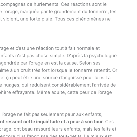
 accompagnés de hurlements. Ces réactions sont le
de l’orage, marquée par le grondement du tonnerre, les
t violent, une forte pluie. Tous ces phénomènes ne
age et c’est une réaction tout à fait normale et
 enfants n’est pas chose simple. D’après la psychologue
ngendrée par l’orage en est la cause. Selon ses
me à un bruit très fort lorsque le tonnerre retentit. Or
 et ça peut être une source d’angoisse pour lui ». La
s de nuages, qui réduisent considérablement l’arrivée de
hère effrayante. Même adulte, cette peur de l’orage
l’orage ne fait pas seulement peur aux enfants,
nt ressent cette inquiétude et a peur à son tour
. Ces
orage, ont beau rassuré leurs enfants, mais les faits et
encore plus l’angoisse des tout-petits. Le mieux est