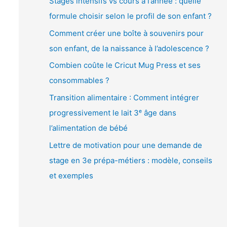
Stages intensifs vs cours à l’année : quelle
é
formule choisir selon le profil de son enfant ?
o
Comment créer une boîte à souvenirs pour
son enfant, de la naissance à l’adolescence ?
Combien coûte le Cricut Mug Press et ses
consommables ?
Transition alimentaire : Comment intégrer
progressivement le lait 3ᵉ âge dans
l’alimentation de bébé
Lettre de motivation pour une demande de
stage en 3e prépa-métiers : modèle, conseils
et exemples