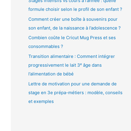
Stages intensifs vs cours à l’année : quelle
é
formule choisir selon le profil de son enfant ?
o
Comment créer une boîte à souvenirs pour
son enfant, de la naissance à l’adolescence ?
Combien coûte le Cricut Mug Press et ses
consommables ?
Transition alimentaire : Comment intégrer
progressivement le lait 3ᵉ âge dans
l’alimentation de bébé
Lettre de motivation pour une demande de
stage en 3e prépa-métiers : modèle, conseils
et exemples