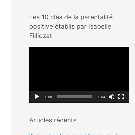
Les 10 clés de la parentalité
positive établis par Isabelle
Filliozat
L
e
c
t
e
u
00:00
03:04
r
v
Articles récents
i
d