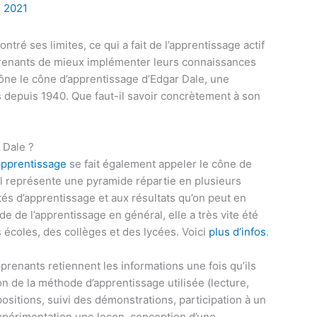
1, 2021
ntré ses limites, ce qui a fait de l’apprentissage actif
apprenants de mieux implémenter leurs connaissances
prône le cône d’apprentissage d’Edgar Dale, une
s depuis 1940. Que faut-il savoir concrètement à son
r Dale ?
apprentissage
se fait également appeler le cône de
 Il représente une pyramide répartie en plusieurs
tés d’apprentissage et aux résultats qu’on peut en
nde de l’apprentissage en général, elle a très vite été
coles, des collèges et des lycées. Voici
plus d’infos
.
prenants retiennent les informations une fois qu’ils
ion de la méthode d’apprentissage utilisée (lecture,
ositions, suivi des démonstrations, participation à un
expérimentation une leçon, conception d’une