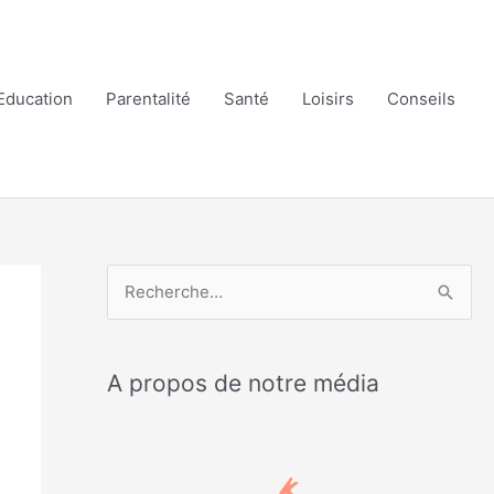
Education
Parentalité
Santé
Loisirs
Conseils
R
e
c
A propos de notre média
h
e
r