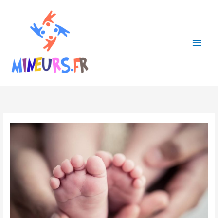
Aller
Men
au
contenu
princ