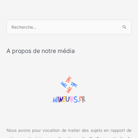
R
e
c
A propos de notre média
h
e
r
c
h
e
r
:
Nous avons pour vocation de traiter des sujets en rapport de