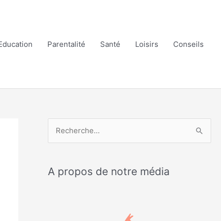
Education
Parentalité
Santé
Loisirs
Conseils
R
e
c
A propos de notre média
h
e
r