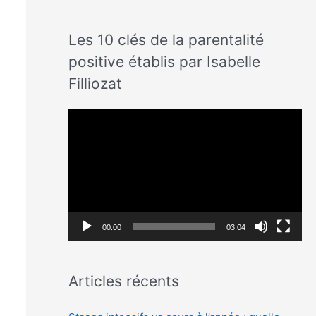
Les 10 clés de la parentalité
positive établis par Isabelle
Filliozat
L
e
c
t
e
u
00:00
03:04
r
v
Articles récents
i
d