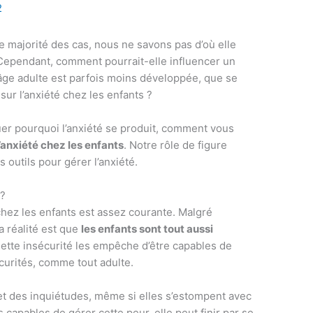
2
e majorité des cas, nous ne savons pas d’où elle
. Cependant, comment pourrait-elle influencer un
l’âge adulte est parfois moins développée, que se
sur l’anxiété chez les enfants ?
iquer pourquoi l’anxiété se produit, comment vous
’anxiété chez les enfants
. Notre rôle de figure
 outils pour gérer l’anxiété.
 ?
chez les enfants est assez courante. Malgré
a réalité est que
les enfants sont tout aussi
Cette insécurité les empêche d’être capables de
curités, comme tout adulte.
 et des inquiétudes, même si elles s’estompent avec
s capables de gérer cette peur, elle peut finir par se