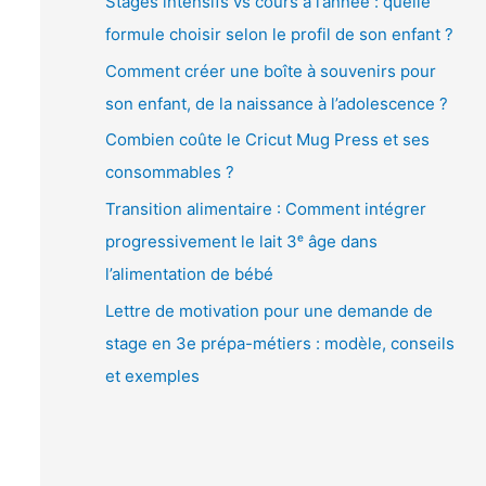
Stages intensifs vs cours à l’année : quelle
é
formule choisir selon le profil de son enfant ?
o
Comment créer une boîte à souvenirs pour
son enfant, de la naissance à l’adolescence ?
Combien coûte le Cricut Mug Press et ses
consommables ?
Transition alimentaire : Comment intégrer
progressivement le lait 3ᵉ âge dans
l’alimentation de bébé
Lettre de motivation pour une demande de
stage en 3e prépa-métiers : modèle, conseils
et exemples