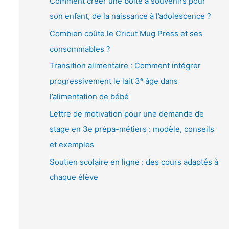
Comment créer une boîte à souvenirs pour
é
son enfant, de la naissance à l’adolescence ?
o
Combien coûte le Cricut Mug Press et ses
consommables ?
Transition alimentaire : Comment intégrer
progressivement le lait 3ᵉ âge dans
l’alimentation de bébé
Lettre de motivation pour une demande de
stage en 3e prépa-métiers : modèle, conseils
et exemples
Soutien scolaire en ligne : des cours adaptés à
chaque élève