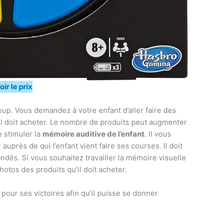
oir le prix
oup. Vous demandez à votre enfant d’aller faire des
’il doit acheter. Le nombre de produits peut augmenter
e stimuler la
mémoire auditive de l’enfant
. Il vous
auprès de qui l’enfant vient faire ses courses. Il doit
dés. Si vous souhaitez travailler la mémoire visuelle
hotos des produits qu’il doit acheter.
 pour ses victoires afin qu’il puisse se donner