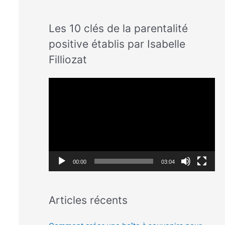
Les 10 clés de la parentalité
positive établis par Isabelle
Filliozat
L
e
c
t
e
u
00:00
03:04
r
v
Articles récents
i
d