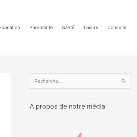
Education
Parentalité
Santé
Loisirs
Conseils
R
e
c
A propos de notre média
h
e
r