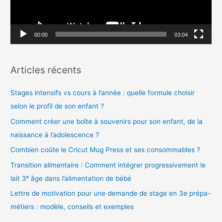
u
r
v
00:00
03:04
i
d
Articles récents
é
o
Stages intensifs vs cours à l’année : quelle formule choisir
selon le profil de son enfant ?
Comment créer une boîte à souvenirs pour son enfant, de la
naissance à l’adolescence ?
Combien coûte le Cricut Mug Press et ses consommables ?
Transition alimentaire : Comment intégrer progressivement le
lait 3ᵉ âge dans l’alimentation de bébé
Lettre de motivation pour une demande de stage en 3e prépa-
métiers : modèle, conseils et exemples