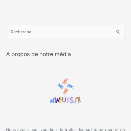
R
e
c
A propos de notre média
h
e
r
c
h
e
r
:
Nous avons pour vocation de traiter des sujets en rapport de