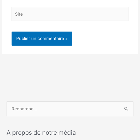
Site
R
e
c
A propos de notre média
h