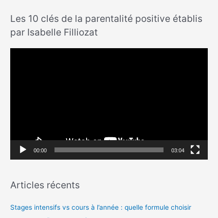
Les 10 clés de la parentalité positive établis
par Isabelle Filliozat
L
e
c
t
e
u
r
v
00:00
03:04
i
d
Articles récents
é
o
Stages intensifs vs cours à l’année : quelle formule choisir