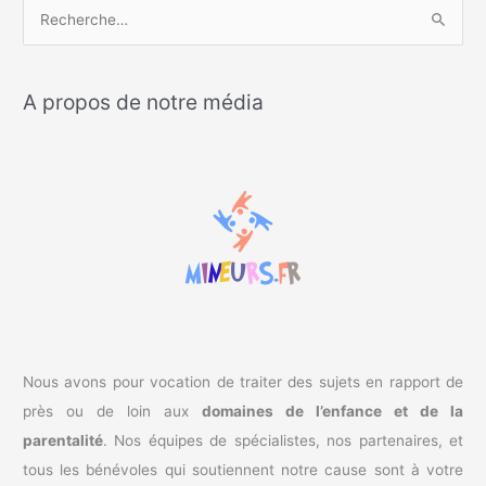
R
e
c
A propos de notre média
h
e
r
c
h
e
r
:
Nous avons pour vocation de traiter des sujets en rapport de
près ou de loin aux
domaines de l’enfance et de la
parentalité
. Nos équipes de spécialistes, nos partenaires, et
tous les bénévoles qui soutiennent notre cause sont à votre