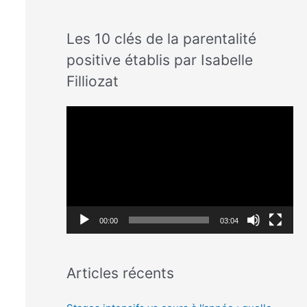
Les 10 clés de la parentalité
positive établis par Isabelle
Filliozat
L
e
c
t
e
u
00:00
03:04
r
v
Articles récents
i
d