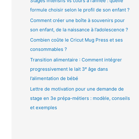
Stages intensifs vs cours à l’année : quelle
é
formule choisir selon le profil de son enfant ?
o
Comment créer une boîte à souvenirs pour
son enfant, de la naissance à l’adolescence ?
Combien coûte le Cricut Mug Press et ses
consommables ?
Transition alimentaire : Comment intégrer
progressivement le lait 3ᵉ âge dans
l’alimentation de bébé
Lettre de motivation pour une demande de
stage en 3e prépa-métiers : modèle, conseils
et exemples