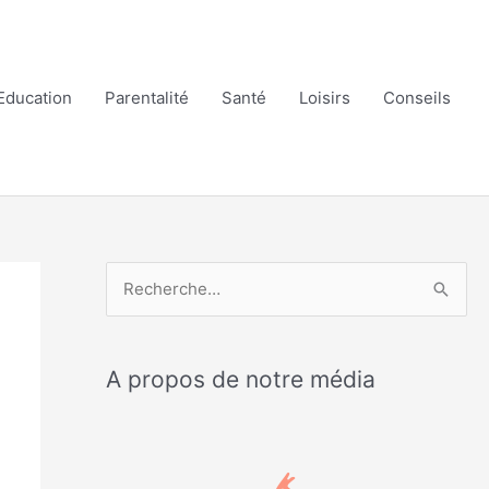
Education
Parentalité
Santé
Loisirs
Conseils
R
e
c
A propos de notre média
h
e
r