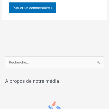
R
e
c
A propos de notre média
h
e
r
c