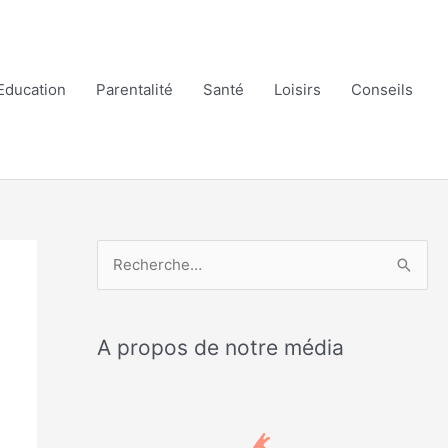
Education
Parentalité
Santé
Loisirs
Conseils
R
e
c
A propos de notre média
h
e
r