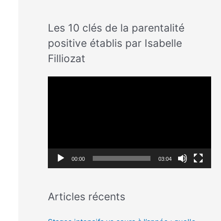
Les 10 clés de la parentalité
positive établis par Isabelle
Filliozat
L
e
c
t
e
u
00:00
03:04
r
v
Articles récents
i
d