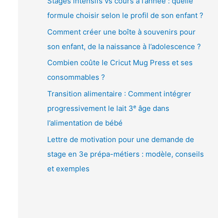
Stages intensifs vs cours à l’année : quelle
é
formule choisir selon le profil de son enfant ?
o
Comment créer une boîte à souvenirs pour
son enfant, de la naissance à l’adolescence ?
Combien coûte le Cricut Mug Press et ses
consommables ?
Transition alimentaire : Comment intégrer
progressivement le lait 3ᵉ âge dans
l’alimentation de bébé
Lettre de motivation pour une demande de
stage en 3e prépa-métiers : modèle, conseils
et exemples