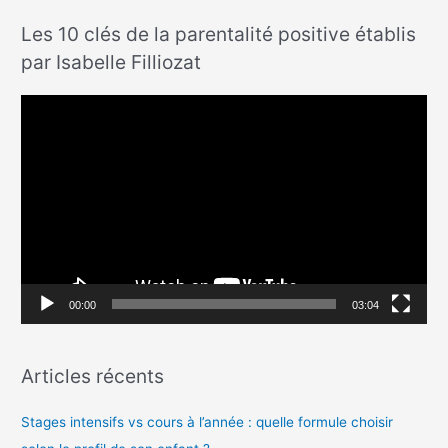
Les 10 clés de la parentalité positive établis
par Isabelle Filliozat
L
e
c
t
e
u
r
v
00:00
03:04
i
d
Articles récents
é
o
Stages intensifs vs cours à l’année : quelle formule choisir