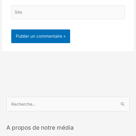
Site
R
e
c
A propos de notre média
h