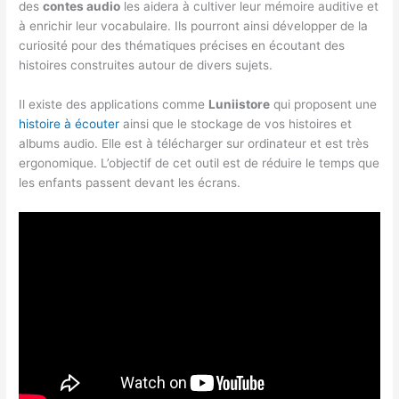
des
contes audio
les aidera à cultiver leur mémoire auditive et
à enrichir leur vocabulaire. Ils pourront ainsi développer de la
curiosité pour des thématiques précises en écoutant des
histoires construites autour de divers sujets.
Il existe des applications comme
Luniistore
qui proposent une
histoire à écouter
ainsi que le stockage de vos histoires et
albums audio. Elle est à télécharger sur ordinateur et est très
ergonomique. L’objectif de cet outil est de réduire le temps que
les enfants passent devant les écrans.