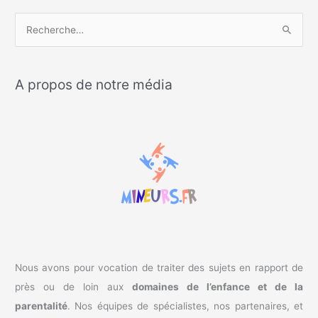
R
e
c
A propos de notre média
h
e
r
c
h
e
r
:
Nous avons pour vocation de traiter des sujets en rapport de
près ou de loin aux
domaines de l’enfance et de la
parentalité
. Nos équipes de spécialistes, nos partenaires, et