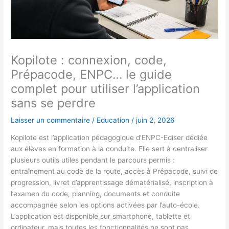
Kopilote : connexion, code,
Prépacode, ENPC… le guide
complet pour utiliser l’application
sans se perdre
Laisser un commentaire
/
Education
/
juin 2, 2026
Kopilote est l’application pédagogique d’ENPC-Ediser dédiée
aux élèves en formation à la conduite. Elle sert à centraliser
plusieurs outils utiles pendant le parcours permis :
entraînement au code de la route, accès à Prépacode, suivi de
progression, livret d’apprentissage dématérialisé, inscription à
l’examen du code, planning, documents et conduite
accompagnée selon les options activées par l’auto-école.
L’application est disponible sur smartphone, tablette et
ordinateur, mais toutes les fonctionnalités ne sont pas