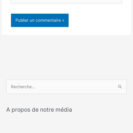
R
e
c
A propos de notre média
h
e
r