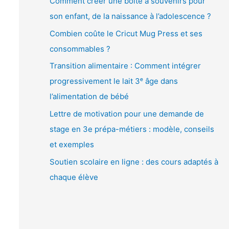
Comment créer une boîte à souvenirs pour
é
son enfant, de la naissance à l’adolescence ?
o
Combien coûte le Cricut Mug Press et ses
consommables ?
Transition alimentaire : Comment intégrer
progressivement le lait 3ᵉ âge dans
l’alimentation de bébé
Lettre de motivation pour une demande de
stage en 3e prépa-métiers : modèle, conseils
et exemples
Soutien scolaire en ligne : des cours adaptés à
chaque élève