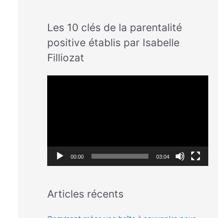
Les 10 clés de la parentalité
positive établis par Isabelle
Filliozat
L
e
c
t
e
u
00:00
03:04
r
v
Articles récents
i
d