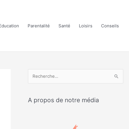
Education
Parentalité
Santé
Loisirs
Conseils
R
e
c
A propos de notre média
h
e
r