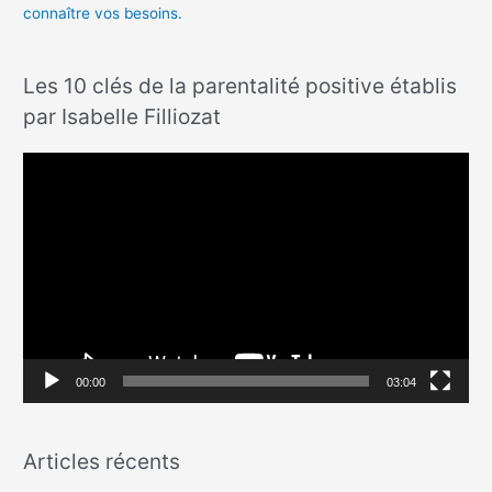
connaître vos besoins.
Les 10 clés de la parentalité positive établis
par Isabelle Filliozat
L
e
c
t
e
u
r
v
00:00
03:04
i
d
Articles récents
é