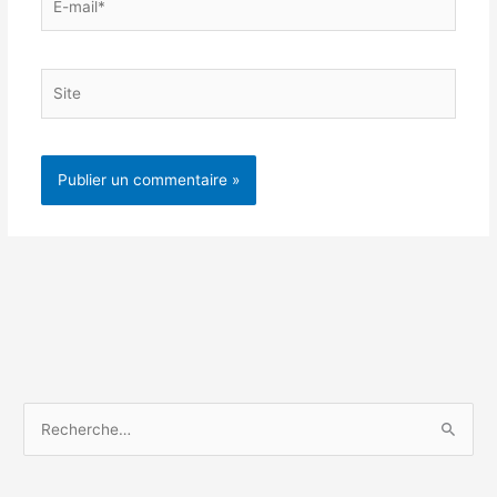
mail*
Site
R
e
c